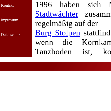
1996 haben sich 
Kontakt
Stadtwächter
zusamme
Impressum
regelmäßig auf der
Burg Stolpen
stattfi
Datenschutz
wenn die Kornkam
Tanzboden ist, k
Veranstaltungen im Um
Damit aus dem Stolp(n
wir uns regelmäßig zu
Dabei tanzen wir neb
auch andere traditio
unserer knappen Zeit 