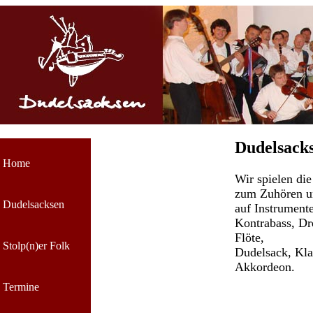
Dudelsack
Home
Wir spielen di
zum Zuhören u
Dudelsacksen
auf Instrument
Kontrabass, Dre
Flöte,
Stolp(n)er Folk
Dudelsack, Kla
Akkordeon.
Termine